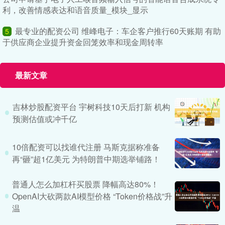
利，改善情感表达和语音质量_模块_显示
最专业的配资公司 维峰电子：车企客户推行60天账期 有助
5
于供应商企业提升资金回笼效率和现金周转率
最新文章
吉林炒股配资平台 宇树科技10天后打新 机构
预测估值或冲千亿
10倍配资可以找谁代注册 马斯克据称准备
再“砸”超1亿美元 为特朗普中期选举铺路！
普通人怎么加杠杆买股票 降幅高达80%！
OpenAI大砍两款AI模型价格 “Token价格战”升
温