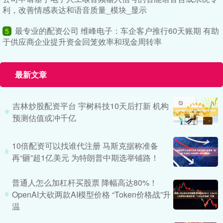
利，改善情感表达和语音质量_模块_显示
最专业的配资公司 维峰电子：车企客户推行60天账期 有助
5
于供应商企业提升资金回笼效率和现金周转率
最新文章
吉林炒股配资平台 宇树科技10天后打新 机构
预测估值或冲千亿
10倍配资可以找谁代注册 马斯克据称准备
再“砸”超1亿美元 为特朗普中期选举铺路！
普通人怎么加杠杆买股票 降幅高达80%！
OpenAI大砍两款AI模型价格 “Token价格战”升
温