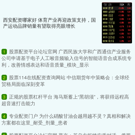
西安配资哪家好 体育产业再迎政策支持，国
产运动品牌销量有望取得亮眼增长
股票配资平台论坛官网 广西民族大学和广西通信产业服务
1
公司申请基于电子人工喉音频输入信号的智能语音合成系统专
利，改善情感表达和语音质量_模块_显示
股票114在线配资查询网站 中信期货年中策略会：全球经
2
贸格局面临深刻变革
正规的股票杠杆平台 海马斯蓄上“黑胡须”，将获得远程高
3
超音速打击能力
专业配资门户 为什么硝酸甘油会越用越不灵？真相和解决
4
方案都在这里_耐受_剂量_患者