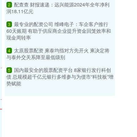
配查查 财报速递：远兴能源2024年全年净利
2
润18.11亿元
最专业的配资公司 维峰电子：车企客户推行
3
60天账期 有助于供应商企业提升资金回笼效率和
现金周转率
太原股票配资 柬泰均指对方先开火 柬决定将
4
与泰外交关系降至最低级别
国内最安全的股票配资平台 8家银行发行科创
5
债 总规模超千亿元银行多维参与为债市“科技板”增
势赋能