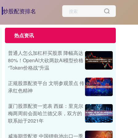
炒股配资排名
热点资讯
普通人怎么加杠杆买股票 降幅高达
80%！OpenAI大砍两款AI模型价格
“Token价格战”升温
正规股票配资平台 文明参观景点 传
承红色精神
厦门股票配资一览表 西媒：里克尔
梅两周前会面哈兰德父亲，双方的
联系始于2021年
威海期货配资 中国锂电池出口一季